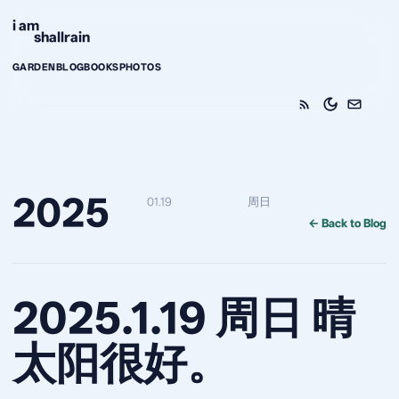
Skip to content
i am
shallrain
GARDEN
BLOG
BOOKS
PHOTOS
2025
01.19
周日
← Back to Blog
2025.1.19 周日 晴
太阳很好。