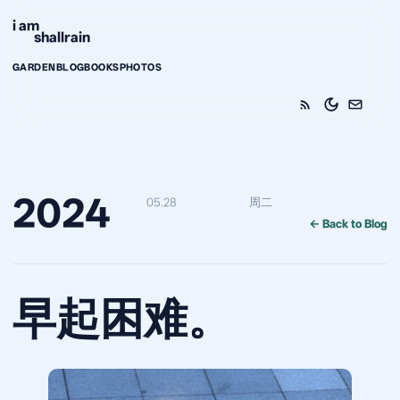
Skip to content
i am
shallrain
GARDEN
BLOG
BOOKS
PHOTOS
2024
05.28
周二
← Back to Blog
早起困难。