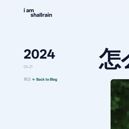
Skip to content
i am
shallrain
怎
2024
04.21
周日
← Back to Blog