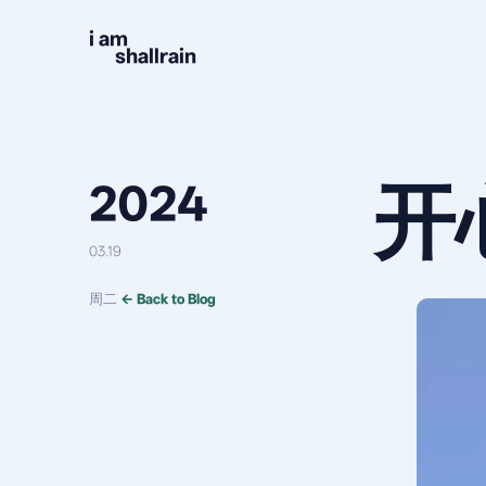
Skip to content
i am
shallrain
开
2024
03.19
周二
← Back to Blog