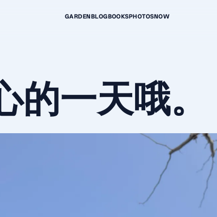
GARDEN
BLOG
BOOKS
PHOTOS
NOW
心的一天哦。