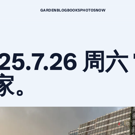
GARDEN
BLOG
BOOKS
PHOTOS
NOW
25.7.26 周
家。