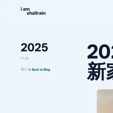
Skip to content
i am
shallrain
20
2025
07.26
新
周六
← Back to Blog