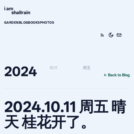
Skip to content
i am
shallrain
GARDEN
BLOG
BOOKS
PHOTOS
2024
10.11
周五
← Back to Blog
2024.10.11 周五 晴
天 桂花开了。