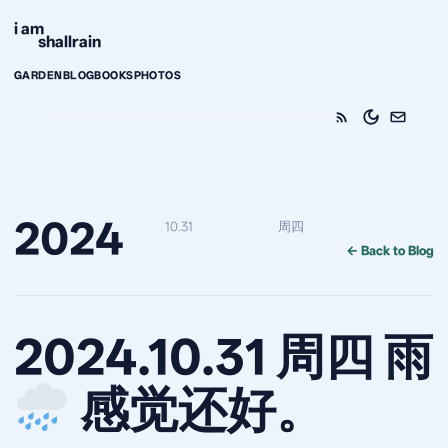
Skip to content
i am
shallrain
GARDEN
BLOG
BOOKS
PHOTOS
2024
10.31
周四
← Back to Blog
2024.10.31 周四 雨
感觉还好。