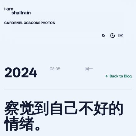
Skip to content
i am
shallrain
GARDEN
BLOG
BOOKS
PHOTOS
2024
08.05
周一
← Back to Blog
察觉到自己不好的
情绪。